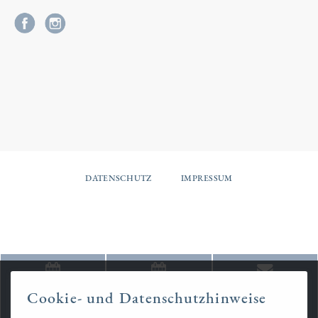
DATENSCHUTZ
IMPRESSUM
Termin
Termin
Kontakt
Cookie- und Datenschutzhinweise
Kosmetik
Ärztinnen