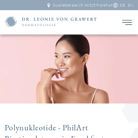
Guiollettstraße 25, 60325 Frankfurt
DE
EN
Polynukleotide - PhilArt