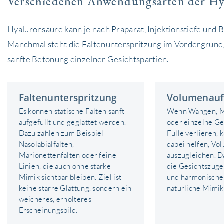
Verschiedenen Anwendungsarten der Hy
Hyaluronsäure kann je nach Präparat, Injektionstiefe und 
Manchmal steht die Faltenunterspritzung im Vordergrund
sanfte Betonung einzelner Gesichtspartien.
Faltenunterspritzung
Volumenau
Es
können statische Falten sanft
Wenn Wangen, Mi
aufgefüllt und geglättet werden.
oder einzelne Ge
Dazu zählen zum Beispiel
Fülle verlieren,
Nasolabialfalten,
dabei helfen, Vo
Marionettenfalten oder feine
auszugleichen. 
Linien, die auch ohne starke
die Gesichtszüge 
Mimik sichtbar bleiben. Ziel ist
und harmonischer
keine starre Glättung, sondern ein
natürliche Mimik
weicheres,
erholteres
Erscheinungsbild.