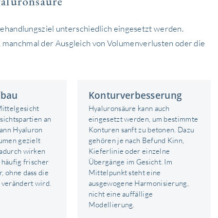
aluronsäure
Behandlungsziel unterschiedlich eingesetzt werden.
, manchmal der Ausgleich von Volumenverlusten oder die
fbau
Konturverbesserung
ttelgesicht
Hyaluronsäure kann auch
sichtspartien an
eingesetzt werden, um bestimmte
 kann Hyaluron
Konturen sanft zu betonen. Dazu
lumen gezielt
gehören je nach Befund Kinn,
Dadurch wirken
Kieferlinie oder einzelne
häufig frischer
Übergänge im Gesicht. Im
, ohne dass die
Mittelpunkt steht eine
 verändert wird.
ausgewogene Harmonisierung,
nicht eine auffällige
Modellierung.