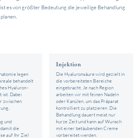
 ist es von größter Bedeutung die jeweilige Behandlung
 planen.
Injektion
Anatomie legen
Die Hyaluronsäure wird gezielt in
 Areale behandelt
die vorbereiteten Bereiche
hes Hyaluron-
eingebracht. Je nach Region
 ist. Dabei
arbeiten wir mit feinen Nadeln
ir zwischen
oder Kanülen, um das Präparat
zung,
kontrolliert zu platzieren. Die
Behandlung dauert meist nur
ng und
kurze Zeit und kann auf Wunsch
 damit die
mit einer betäubenden Creme
e auf Ihr Ziel
vorbereitet werden.