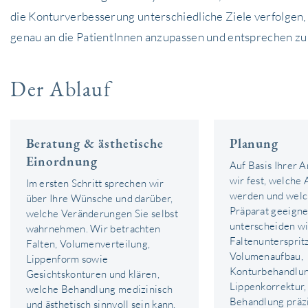
die Konturverbesserung unterschiedliche Ziele verfolgen,
genau an die PatientInnen anzupassen und entsprechen zu
Der Ablauf
Beratung & ästhetische
Planung
Einordnung
Auf Basis Ihrer 
wir fest, welche
Im ersten Schritt sprechen wir
werden und welc
über Ihre Wünsche und darüber,
Präparat geeignet
welche Veränderungen Sie selbst
unterscheiden w
wahrnehmen. Wir betrachten
Faltenuntersprit
Falten, Volumenverteilung,
Volumenaufbau,
Lippenform sowie
Konturbehandlu
Gesichtskonturen und klären,
Lippenkorrektur,
welche Behandlung medizinisch
Behandlung präzis
und ästhetisch sinnvoll sein kann.